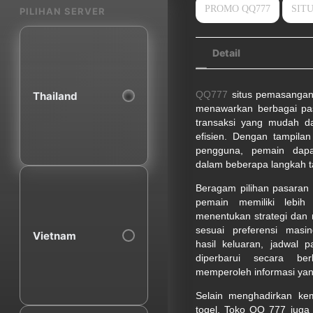
PROMO QQ777
SITU
PILIHAN SERVER
Detail
QQ777
situs pemasangan 
Thailand
menawarkan berbagai pa
transaksi yang mudah 
efisien. Dengan tampil
pengguna, pemain dap
dalam beberapa langkah t
Beragam pilihan pasaran t
pemain memiliki lebih
menentukan strategi dan
sesuai preferensi masin
Vietnam
hasil keluaran, jadwal 
diperbarui secara be
memperoleh informasi yan
Selain menghadirkan k
togel, Toko QQ 777 jug